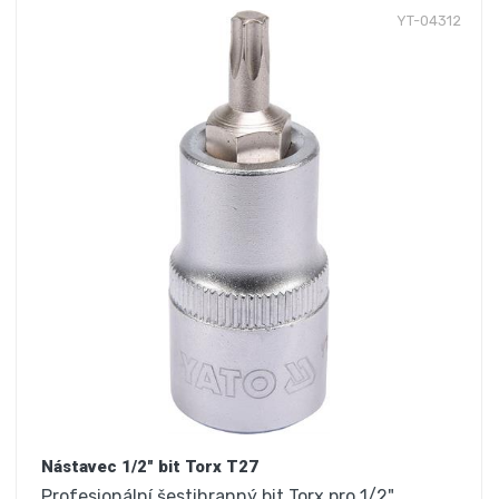
YT-04312
Nástavec 1/2" bit Torx T27
Profesionální šestihranný bit Torx pro 1/2"