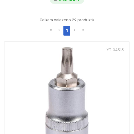
Celkem nalezeno 29 produktů
«
‹
›
»
1
YT-04313