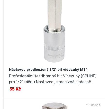
Nástavec prodloužený 1/2" bit vícezubý M14
Profesionální šestihranný bit Vícezubý (SPLINE)
pro 1/2" ráčnu.Nástavec je precizně a přesně…
55 Kč
YT-04346