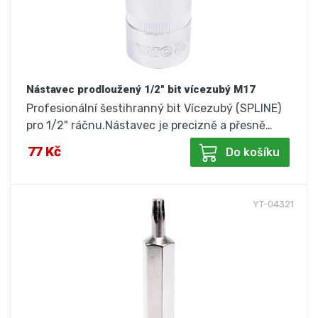
Nástavec prodloužený 1/2" bit vícezubý M17
Profesionální šestihranný bit Vícezubý (SPLINE)
pro 1/2" ráčnu.Nástavec je precizně a přesně…
77 Kč
Do košíku
YT-04321