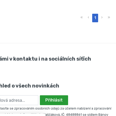
«
‹
›
»
1
ámi v kontaktu i na sociálních síťích
hled o všech novinkách
Přihlásit
asíte se zpracováním osobních údajů za účelem nabízení a zpracování
nabídek společností Marie Haščáková, IČ: 48488861 se sídlem Bánov