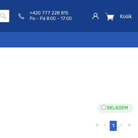
+420 777 228 815
Košík
Po - Pá 8:00 – 17:00
SKLADEM
«
‹
›
»
1