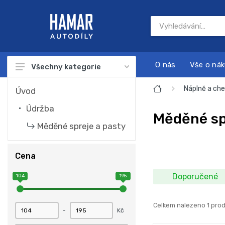
O nás
Vše o ná
Všechny kategorie
Autodíly
Náplně a ch
Úvod
Autokosmetika
Údržba
Měděné sp
Autonabíječky
Měděné spreje a pasty
Dárkové sady
Cena
Náplně a chemie
Doporučené
104
195
Nářadí
Sada na servis a údržbu motoru
Celkem nalezeno 1 pro
-
Kč
Startovací zdroje