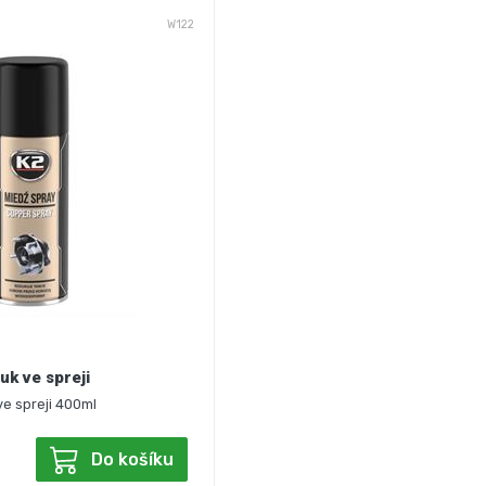
W122
k ve spreji
e spreji 400ml
Do košíku