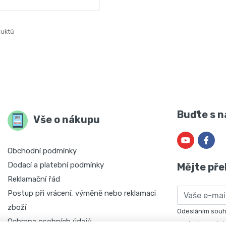
duktů
Buďte s n
Vše o nákupu
Obchodní podmínky
Dodací a platební podmínky
Mějte pře
Reklamační řád
Email
Postup při vrácení, výměně nebo reklamaci
zboží
Odesláním souhl
Ochrana osobních údajů
marketingových 