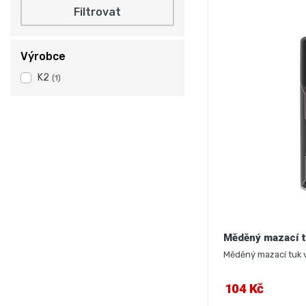
Filtrovat
Výrobce
K2
(1)
Měděný mazací tu
Měděný mazací tuk v
104 Kč