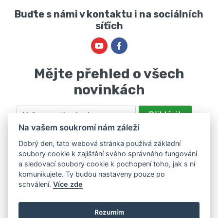
Buďte s námi v kontaktu i na sociálních
síťích
Mějte přehled o všech
novinkách
Email
Přihlásit
Na vašem soukromí nám záleží
Odesláním souhlasíte se zpracováním osobních údajů za účelem
nabízení a zpracování marketingových nabídek společností Marie
Dobrý den, tato webová stránka používá základní
soubory cookie k zajištění svého správného fungování
Haščáková, IČ: 48488861 se sídlem Bánov 697. Máte právo svůj
a sledovací soubory cookie k pochopení toho, jak s ní
souhlas odvolat. Více informací v
zásadách zpracování osobních
komunikujete. Ty budou nastaveny pouze po
údajů
.
schválení.
Více zde
Rozumím