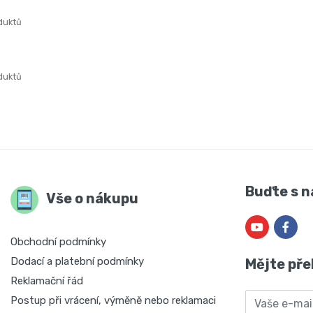
duktů
duktů
Buďte s n
Vše o nákupu
Obchodní podmínky
Dodací a platební podmínky
Mějte pře
Reklamační řád
Email
Postup při vrácení, výměně nebo reklamaci