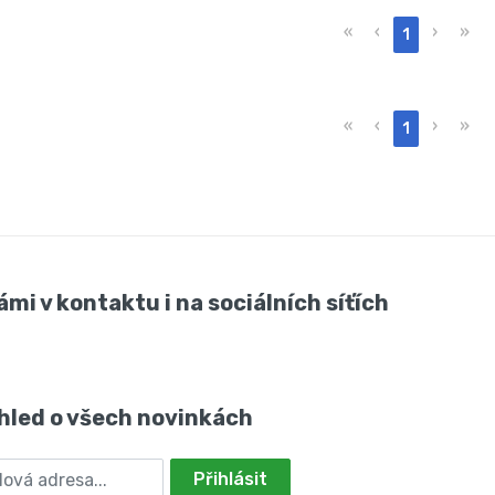
«
‹
›
»
1
«
‹
›
»
1
ámi v kontaktu i na sociálních síťích
hled o všech novinkách
Přihlásit