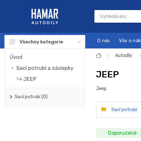
O nás
Vše o ná
Všechny kategorie
Autodíly
Autodíly
Úvod
Autokosmetika
Sací potrubí a záslepky
JEEP
Autonabíječky
JEEP
Jeep
Dárkové sady
Sací potrubí (0)
Náplně a chemie
Sací potrubí
Nářadí
Sada na servis a údržbu motoru
Doporučené
Startovací zdroje