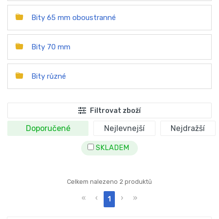
Bity 65 mm oboustranné
Bity 70 mm
Bity různé
Filtrovat zboží
Doporučené
Nejlevnejší
Nejdražší
SKLADEM
Celkem nalezeno 2 produktů
«
‹
›
»
1