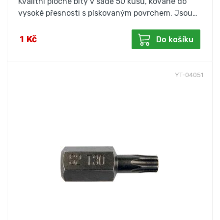
Kvalitní ploché bity v sadě 50 kusů, kované do
vysoké přesnosti s pískovaným povrchem. Jsou…
1 Kč
Do košíku
YT-04051