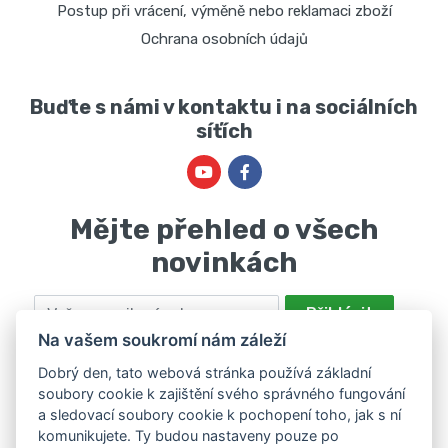
Postup při vrácení, výměně nebo reklamaci zboží
Ochrana osobních údajů
Buďte s námi v kontaktu i na sociálních
síťích
Mějte přehled o všech
novinkách
Email
Přihlásit
Na vašem soukromí nám záleží
Odesláním souhlasíte se zpracováním osobních údajů za účelem
nabízení a zpracování marketingových nabídek společností Marie
Dobrý den, tato webová stránka používá základní
soubory cookie k zajištění svého správného fungování
Haščáková, IČ: 48488861 se sídlem Bánov 697. Máte právo svůj
a sledovací soubory cookie k pochopení toho, jak s ní
souhlas odvolat. Více informací v
zásadách zpracování osobních
komunikujete. Ty budou nastaveny pouze po
údajů
.