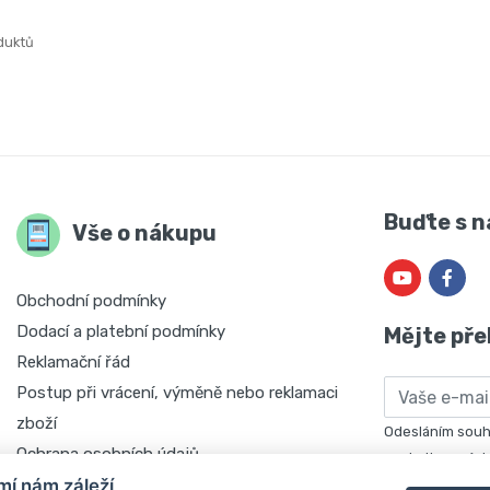
duktů
Buďte s n
Vše o nákupu
Obchodní podmínky
Dodací a platební podmínky
Mějte pře
Reklamační řád
Email
Postup při vrácení, výměně nebo reklamaci
zboží
Odesláním souhl
Ochrana osobních údajů
marketingových 
í nám záleží
697. Máte právo