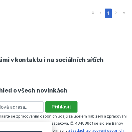
«
‹
›
»
1
ámi v kontaktu i na sociálních síťích
hled o všech novinkách
Přihlásit
asíte se zpracováním osobních údajů za účelem nabízení a zpracování
nabídek společností Marie Haščáková, IČ: 48488861 se sídlem Bánov
 svůj souhlas odvolat. Více informací v
zásadách zpracování osobních