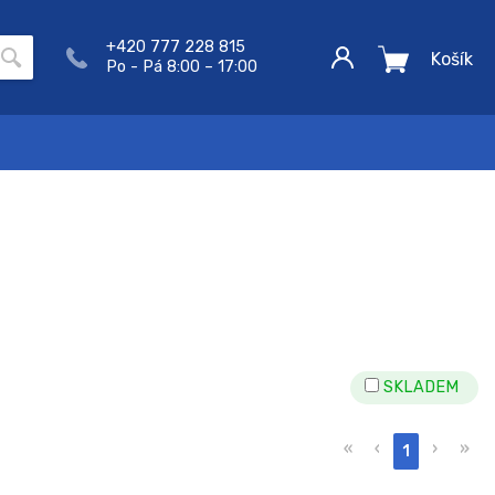
+420 777 228 815
Košík
Po - Pá 8:00 – 17:00
SKLADEM
«
‹
›
»
1