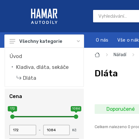
O nás
Vše o ná
Všechny kategorie
Autodíly
Nářadí
Úvod
Autokosmetika
Kladiva, dláta, sekáče
Dláta
Autonabíječky
Dláta
Dárkové sady
Cena
Náplně a chemie
Doporučené
172
1084
Nářadí
Sada na servis a údržbu motoru
Celkem nalezeno 0 pro
-
Kč
Startovací zdroje