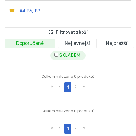
A4 B6, B7
Filtrovat zboží
Doporučené
Nejlevnejší
Nejdražší
SKLADEM
Celkem nalezeno 0 produktů
«
‹
›
»
1
Celkem nalezeno 0 produktů
«
‹
›
»
1