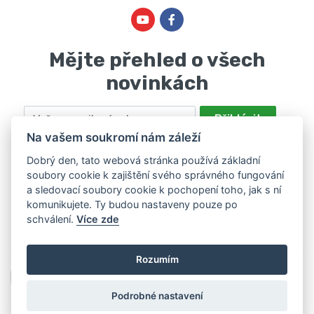
Mějte přehled o všech
novinkách
Email
Přihlásit
Na vašem soukromí nám záleží
Odesláním souhlasíte se zpracováním osobních údajů za účelem
nabízení a zpracování marketingových nabídek společností Marie
Dobrý den, tato webová stránka používá základní
soubory cookie k zajištění svého správného fungování
Haščáková, IČ: 48488861 se sídlem Bánov 697. Máte právo svůj
a sledovací soubory cookie k pochopení toho, jak s ní
souhlas odvolat. Více informací v
zásadách zpracování osobních
komunikujete. Ty budou nastaveny pouze po
údajů
.
schválení.
Více zde
Rozumím
Podrobné nastavení
2026 © Hamar, všechna práva vyhrazena