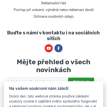
Reklamační řád
Postup při vrácení, výměně nebo reklamaci zboží
Ochrana osobních údajů
Buďte s námi v kontaktu i na sociálních
síťích
Mějte přehled o všech
novinkách
Email
Přihlásit
Na vašem soukromí nám záleží
Odesláním souhlasíte se zpracováním osobních údajů za účelem
nabízení a zpracování marketingových nabídek společností Marie
Dobrý den, tato webová stránka používá základní
soubory cookie k zajištění svého správného fungování
Haščáková, IČ: 48488861 se sídlem Bánov 697. Máte právo svůj
a sledovací soubory cookie k pochopení toho, jak s ní
souhlas odvolat. Více informací v
zásadách zpracování osobních