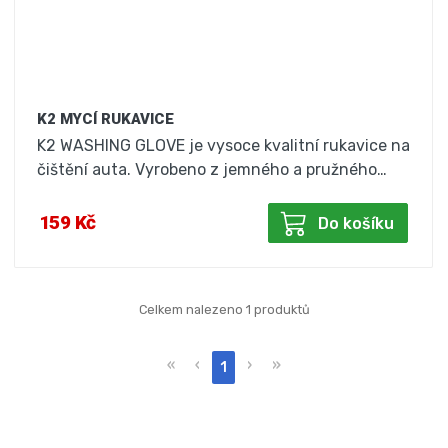
K2 MYCÍ RUKAVICE
K2 WASHING GLOVE je vysoce kvalitní rukavice na
čištění auta. Vyrobeno z jemného a pružného…
159 Kč
Do košíku
Celkem nalezeno 1 produktů
«
‹
›
»
1