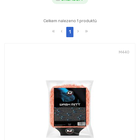
Celkem nalezeno 1 produktů
«
‹
›
»
1
M440