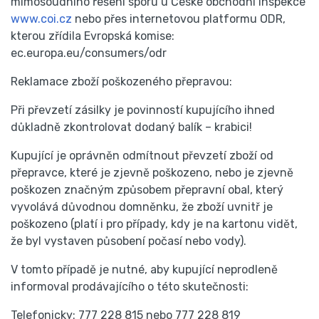
mimosoudního řešení sporů u České obchodní inspekce
www.coi.cz
nebo přes internetovou platformu ODR,
kterou zřídila Evropská komise:
ec.europa.eu/consumers/odr
Reklamace zboží poškozeného přepravou:
Při převzetí zásilky je povinností kupujícího ihned
důkladně zkontrolovat dodaný balík – krabici!
Kupující je oprávněn odmítnout převzetí zboží od
přepravce, které je zjevně poškozeno, nebo je zjevně
poškozen značným způsobem přepravní obal, který
vyvolává důvodnou domněnku, že zboží uvnitř je
poškozeno (platí i pro případy, kdy je na kartonu vidět,
že byl vystaven působení počasí nebo vody).
V tomto případě je nutné, aby kupující neprodleně
informoval prodávajícího o této skutečnosti:
Telefonicky: 777 228 815 nebo 777 228 819