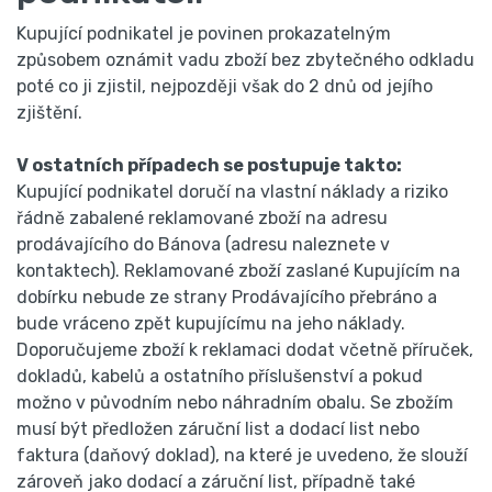
Kupující podnikatel je povinen prokazatelným
způsobem oznámit vadu zboží bez zbytečného odkladu
poté co ji zjistil, nejpozději však do 2 dnů od jejího
zjištění.
V ostatních případech se postupuje takto:
Kupující podnikatel doručí na vlastní náklady a riziko
řádně zabalené reklamované zboží na adresu
prodávajícího do Bánova (adresu naleznete v
kontaktech). Reklamované zboží zaslané Kupujícím na
dobírku nebude ze strany Prodávajícího přebráno a
bude vráceno zpět kupujícímu na jeho náklady.
Doporučujeme zboží k reklamaci dodat včetně příruček,
dokladů, kabelů a ostatního příslušenství a pokud
možno v původním nebo náhradním obalu. Se zbožím
musí být předložen záruční list a dodací list nebo
faktura (daňový doklad), na které je uvedeno, že slouží
zároveň jako dodací a záruční list, případně také