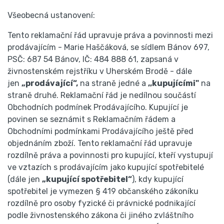
Všeobecná ustanovení:
Tento reklamační řád upravuje práva a povinnosti mezi
prodávajícím - Marie Haščáková, se sídlem Bánov 697,
PSČ: 687 54 Bánov, IČ: 484 888 61, zapsaná v
živnostenském rejstříku v Uherském Brodě - dále
jen
„prodávající“,
na straně jedné a
,,kupujícími"
na
straně druhé. Reklamační řád je nedílnou součástí
Obchodních podmínek Prodávajícího. Kupující je
povinen se seznámit s Reklamačním řádem a
Obchodními podmínkami Prodávajícího ještě před
objednáním zboží. Tento reklamační řád upravuje
rozdílně práva a povinnosti pro kupující, kteří vystupují
ve vztazích s prodávajícím jako kupující spotřebitelé
(dále jen
„kupující spotřebitel“
), kdy kupující
spotřebitel je vymezen § 419 občanského zákoníku
rozdílně pro osoby fyzické či právnické podnikající
podle živnostenského zákona či jiného zvláštního