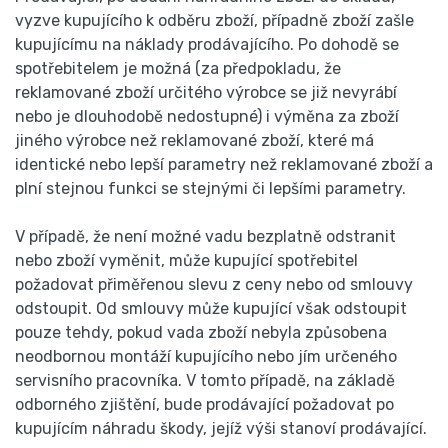
vyzve kupujícího k odběru zboží, případně zboží zašle
kupujícímu na náklady prodávajícího. Po dohodě se
spotřebitelem je možná (za předpokladu, že
reklamované zboží určitého výrobce se již nevyrábí
nebo je dlouhodobě nedostupné) i výměna za zboží
jiného výrobce než reklamované zboží, které má
identické nebo lepší parametry než reklamované zboží a
plní stejnou funkci se stejnými či lepšími parametry.
V případě, že není možné vadu bezplatně odstranit
nebo zboží vyměnit, může kupující spotřebitel
požadovat přiměřenou slevu z ceny nebo od smlouvy
odstoupit. Od smlouvy může kupující však odstoupit
pouze tehdy, pokud vada zboží nebyla způsobena
neodbornou montáží kupujícího nebo jím určeného
servisního pracovníka. V tomto případě, na základě
odborného zjištění, bude prodávající požadovat po
kupujícím náhradu škody, jejíž výši stanoví prodávající.