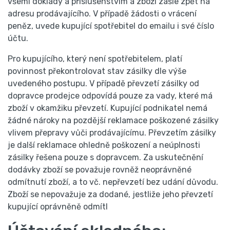
všemi doklady a příslušenstvím a zboží zašle zpět na
adresu prodávajícího. V případě žádosti o vrácení
peněz, uvede kupující spotřebitel do emailu i své číslo
účtu.
Pro kupujícího, který není spotřebitelem, platí
povinnost překontrolovat stav zásilky dle výše
uvedeného postupu. V případě převzetí zásilky od
dopravce prodejce odpovídá pouze za vady, které má
zboží v okamžiku převzetí. Kupující podnikatel nemá
žádné nároky na pozdější reklamace poškozené zásilky
vlivem přepravy vůči prodávajícímu. Převzetím zásilky
je další reklamace ohledně poškození a neúplnosti
zásilky řešena pouze s dopravcem. Za uskutečnění
dodávky zboží se považuje rovněž neoprávněné
odmítnutí zboží, a to vč. nepřevzetí bez udání důvodu.
Zboží se nepovažuje za dodané, jestliže jeho převzetí
kupující oprávněně odmítl