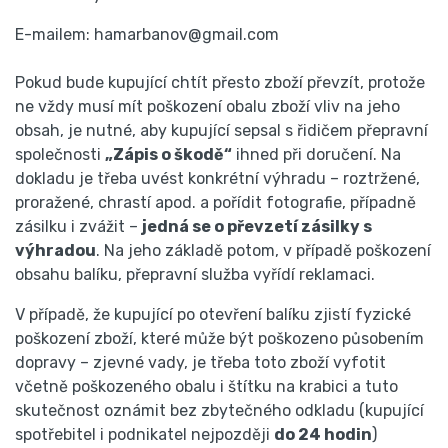
E-mailem: hamarbanov@gmail.com
Pokud bude kupující chtít přesto zboží převzít, protože
ne vždy musí mít poškození obalu zboží vliv na jeho
obsah, je nutné, aby kupující sepsal s řidičem přepravní
společnosti
„Zápis o škodě“
ihned při doručení. Na
dokladu je třeba uvést konkrétní výhradu – roztržené,
proražené, chrastí apod. a pořídit fotografie, případně
zásilku i zvážit –
jedná se o převzetí zásilky s
výhradou
. Na jeho základě potom, v případě poškození
obsahu balíku, přepravní služba vyřídí reklamaci.
V případě, že kupující po otevření balíku zjistí fyzické
poškození zboží, které může být poškozeno působením
dopravy – zjevné vady, je třeba toto zboží vyfotit
včetně poškozeného obalu i štítku na krabici a tuto
skutečnost oznámit bez zbytečného odkladu (kupující
spotřebitel i podnikatel nejpozději
do 24 hodin
)