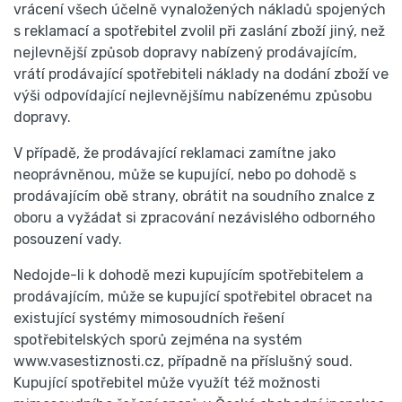
vrácení všech účelně vynaložených nákladů spojených
s reklamací a spotřebitel zvolil při zaslání zboží jiný, než
nejlevnější způsob dopravy nabízený prodávajícím,
vrátí prodávající spotřebiteli náklady na dodání zboží ve
výši odpovídající nejlevnějšímu nabízenému způsobu
dopravy.
V případě, že prodávající reklamaci zamítne jako
neoprávněnou, může se kupující, nebo po dohodě s
prodávajícím obě strany, obrátit na soudního znalce z
oboru a vyžádat si zpracování nezávislého odborného
posouzení vady.
Nedojde-li k dohodě mezi kupujícím spotřebitelem a
prodávajícím, může se kupující spotřebitel obracet na
existující systémy mimosoudních řešení
spotřebitelských sporů zejména na systém
www.vasestiznosti.cz, případně na příslušný soud.
Kupující spotřebitel může využít též možnosti