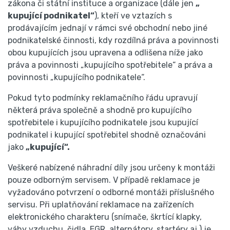
zákona či státní instituce a organizace (dále jen
„
kupující podnikatel“
), kteří ve vztazích s
prodávajícím jednají v rámci své obchodní nebo jiné
podnikatelské činnosti, kdy rozdílná práva a povinnosti
obou kupujících jsou upravena a odlišena níže jako
práva a povinnosti „kupujícího spotřebitele“ a práva a
povinnosti „kupujícího podnikatele“.
Pokud tyto podmínky reklamačního řádu upravují
některá práva společně a shodně pro kupujícího
spotřebitele i kupujícího podnikatele jsou kupující
podnikatel i kupující spotřebitel shodně označováni
jako
„kupující“.
Veškeré nabízené náhradní díly jsou určeny k montáži
pouze odborným servisem. V případě reklamace je
vyžadováno potvrzení o odborné montáži příslušného
servisu. Při uplatňování reklamace na zařízeních
elektronického charakteru (snímače, škrtící klapky,
váhy vzduchu, čidla, EGR, alternátory, startéry aj.) je