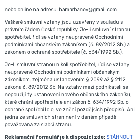
nebo online na adresu: hamarbanov@gmail.com
Veškeré smluvní vztahy jsou uzavřeny v souladu s
právním řádem České republiky. Je-li smluvní stranou
spotřebitel, řídí se vztahy neupravené Obchodními
podmínkami občanským zákoníkem (č. 89/2012 Sb.) a
zákonem o ochraně spotřebitele (č. 634/1992 Sb.).
Je-li smluvní stranou nikoli spotřebitel, řídí se vztahy
neupravené Obchodními podmínkami občanským
zákoníkem, zejména ustanovením § 2099 až § 2112
zákona č. 89/2012 Sb. Na vztahy mezi podnikateli se
nepoužijí ty ustanovení nového občanského zákoníku,
které chrání spotřebitele ani zákon č. 634/1992 Sb. o
ochraně spotřebitele, ve znění pozdějších předpisů. Ani
jedna ze smluvních stran není v daném případě
považována za slabší stranu.
Reklamační formulář je k dispozici zde:
STÁHNOUT