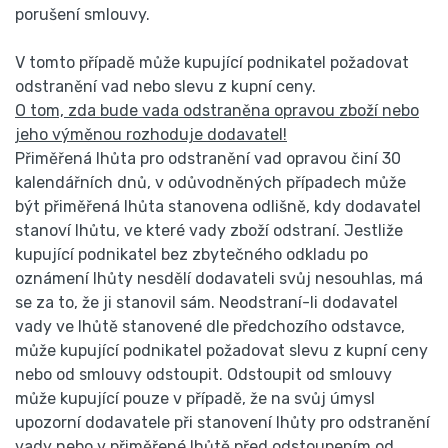
porušení smlouvy.
V tomto případě může kupující podnikatel požadovat
odstranění vad nebo slevu z kupní ceny.
O tom, zda bude vada odstraněna opravou zboží nebo
jeho výměnou rozhoduje dodavatel!
Přiměřená lhůta pro odstranění vad opravou činí 30
kalendářních dnů, v odůvodněných případech může
být přiměřená lhůta stanovena odlišně, kdy dodavatel
stanoví lhůtu, ve které vady zboží odstraní. Jestliže
kupující podnikatel bez zbytečného odkladu po
oznámení lhůty nesdělí dodavateli svůj nesouhlas, má
se za to, že ji stanovil sám. Neodstraní-li dodavatel
vady ve lhůtě stanovené dle předchozího odstavce,
může kupující podnikatel požadovat slevu z kupní ceny
nebo od smlouvy odstoupit. Odstoupit od smlouvy
může kupující pouze v případě, že na svůj úmysl
upozorní dodavatele při stanovení lhůty pro odstranění
vady nebo v přiměřené lhůtě před odstoupením od