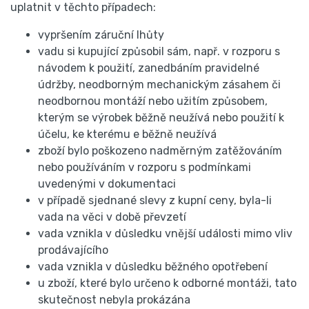
uplatnit v těchto případech:
vypršením záruční lhůty
vadu si kupující způsobil sám, např. v rozporu s
návodem k použití, zanedbáním pravidelné
údržby, neodborným mechanickým zásahem či
neodbornou montáží nebo užitím způsobem,
kterým se výrobek běžně neužívá nebo použití k
účelu, ke kterému e běžně neužívá
zboží bylo poškozeno nadměrným zatěžováním
nebo používáním v rozporu s podmínkami
uvedenými v dokumentaci
v případě sjednané slevy z kupní ceny, byla-li
vada na věci v době převzetí
vada vznikla v důsledku vnější události mimo vliv
prodávajícího
vada vznikla v důsledku běžného opotřebení
u zboží, které bylo určeno k odborné montáži, tato
skutečnost nebyla prokázána