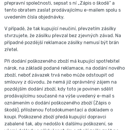
přepravní společnosti, sepsat s ní „Zápis o škodě“ a
tento obratem zaslat prodávajícímu e-mailem spolu s
uvedením čísla objednávky.
V případě, že tak kupující neučiní, převzetím zásilky
stvrzujete, že zásilku převzal bez zjevných závad. Na
případné pozdější reklamace zásilky nemusí být brán
zřetel.
Při dodání poškozeného zboží má kupující spotřebitel
nárok, na základě podané reklamace, na dodání nového
zboží, neboť závazek trvá nebo může odstoupit od
smlouvy z důvodu, že nemá již oprávněný zájem na
pozdějším dodání zboží, kdy toto je povinen sdělit
prodávajícímu současně na výše uvedený e-mail s
oznámením o dodání poškozeného zboží (Zápis o
škodě), přiloženou fotodokumentací a dokladem o
koupi. Poškozené zboží předá kupující dopravci
zabalené tak, aby nedošlo k dalšímu poškození, se