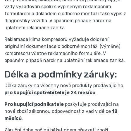
vždy vyžadován spolu s vyplněným reklamačním
formulářem a dokladem o odborné montáži také výpis z
diagnostiky vozidla. V opačném případě nárok na
uplatnění reklamace zaniká.
Reklamace klima kompresorů vyžaduje doložení
originální dokumentace o odborné montáži (výměně)
kompresoru včetně reklamačního formuláře. V
opačném případě nárok na uplatnění reklamace zaniká.
Délka a podmínky záruky:
Délka záruky na všechny nové produkty prodávajícího
pro kupující spotřebitele je 24 měsíců
.
Pro kupující podnikatele
poskytuje prodávající na
nové zboží zákonnou odpovědnost z vad v délce
12
měsíců
.
Záruční doba počíná běžet dnem převzetí zboží.