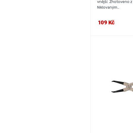
vnější. Zhotoveno z k
Niklovaným…
109 Kč