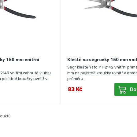
ky 150 mm vnitřní
Kleště na ségrovky 150 mm vni
Ségr kleště Yato YT-2142 vnitřní přím
-2143 vnitřní zahnuté v úhlu
mm na pojistné kroužky uvnitř v otvo
 pojistné kroužky uvnitř v…
průměru…
83 Kč
Do
oduktů