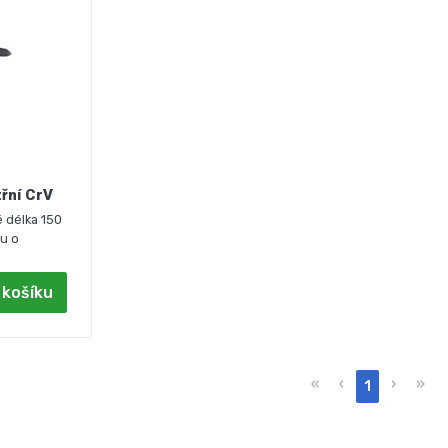
třní CrV
é délka 150
ru o
 košíku
«
‹
›
»
1