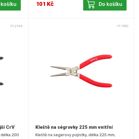
101 Kč
 košíku
Do košíku
YT-2144
YT-1990
jší CrV
Kleště na ségrovky 225 mm vnitřní
 délka 200
Kleště na segerovy pojistky, délka 225 mm,