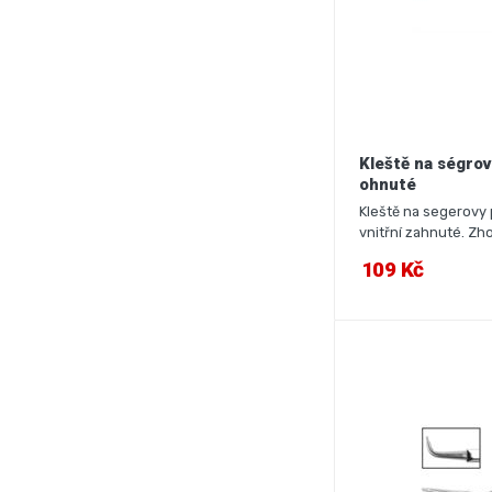
Kleště na ségrov
ohnuté
Kleště na segerovy 
vnitřní zahnuté. Zho
109 Kč