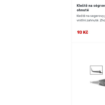
Kleště na ségrov
ohnuté
Kleště na segerovy 
vnitřní zahnuté. Zho
93 Kč