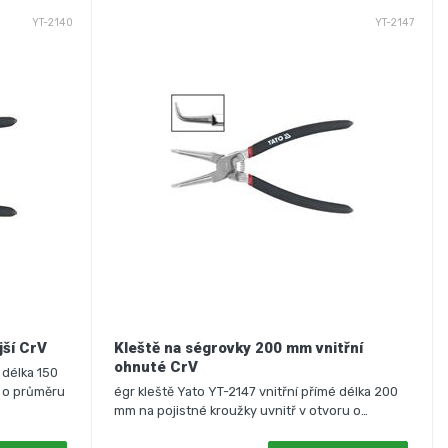
YT-2140
YT-2147
jší CrV
Kleště na ségrovky 200 mm vnitřní
ohnuté CrV
 délka 150
i o průměru
égr kleště Yato YT-2147 vnitřní přímé délka 200
mm na pojistné kroužky uvnitř v otvoru o…