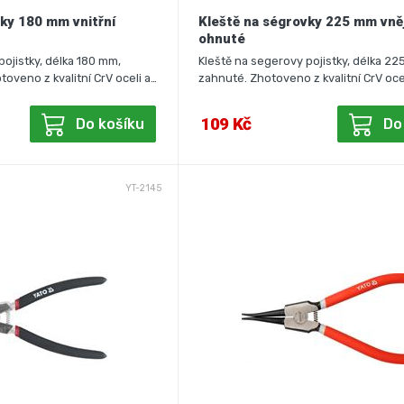
ky 180 mm vnitřní
Kleště na ségrovky 225 mm vně
ohnuté
pojistky, délka 180 mm,
Kleště na segerovy pojistky, délka 22
toveno z kvalitní CrV oceli a…
zahnuté. Zhotoveno z kvalitní CrV oce
109 Kč
Do košíku
Do
YT-2145