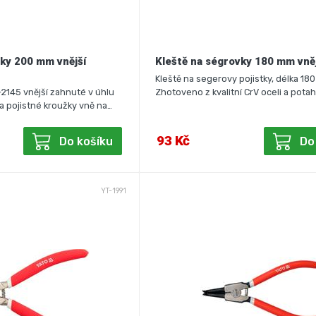
vky 200 mm vnější
Kleště na ségrovky 180 mm vně
Kleště na segerovy pojistky, délka 180
-2145 vnější zahnuté v úhlu
Zhotoveno z kvalitní CrV oceli a pot
 pojistné kroužky vně na…
93 Kč
Do košíku
Do
YT-1991