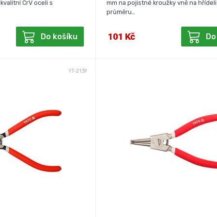
valitní CrV oceli s
mm na pojistné kroužky vně na hřídeli
průměru…
101 Kč
Do košíku
Do
YT-2139