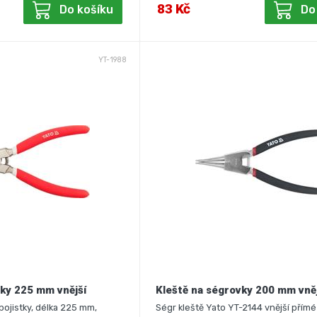
83 Kč
Do košíku
Do
YT-1988
vky 225 mm vnější
Kleště na ségrovky 200 mm vně
pojistky, délka 225 mm,
Ségr kleště Yato YT-2144 vnější přímé