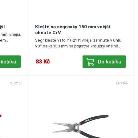
jší
Kleště na ségrovky 150 mm vnější
ohnuté CrV
 mm, vnější.
ahem…
Ségr kleště Yato YT-2141 vnější zahnuté v úhlu
90° délka 150 mm na pojistné kroužky vně na…
83 Kč
 košíku
Do košíku
YT-2138
YT-2146