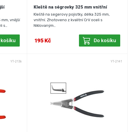
jší
Kleště na ségrovky 325 mm vnitřní
Kleště na segerovy pojistky, délka 325 mm,
5 mm, vnější
vnitřní. Zhotoveno z kvalitní CrV oceli s
li s…
Niklovaným…
195 Kč
 košíku
Do košíku
YT-2136
YT-2141