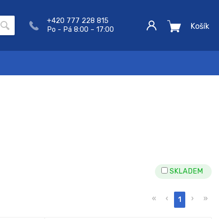
+420 777 228 815
Košík
Po - Pá 8:00 – 17:00
SKLADEM
«
‹
›
»
1