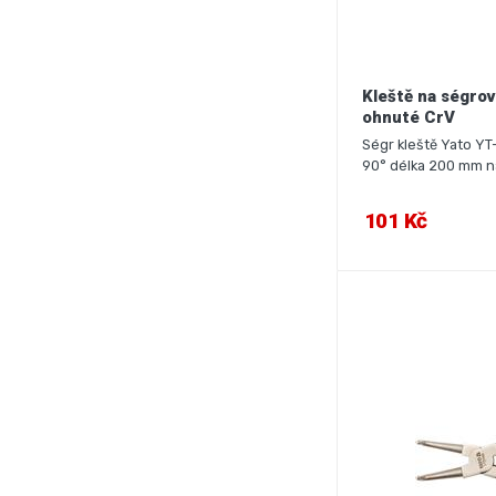
Kleště na ségro
ohnuté CrV
Ségr kleště Yato YT
90° délka 200 mm na
101 Kč