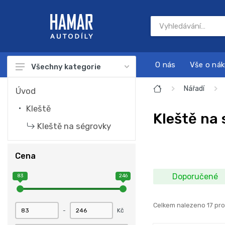
O nás
Vše o ná
Všechny kategorie
Autodíly
Nářadí
Úvod
Autokosmetika
Kleště
Kleště na
Autonabíječky
Kleště na ségrovky
Dárkové sady
Cena
Náplně a chemie
Doporučené
83
246
Nářadí
Sada na servis a údržbu motoru
Celkem nalezeno 17 pr
-
Kč
Startovací zdroje