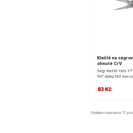
Kleště na ségrov
ohnuté CrV
Ségr kleště Yato YT
90° délka 150 mm na
83 Kč
Celkem nalezeno 17 pr