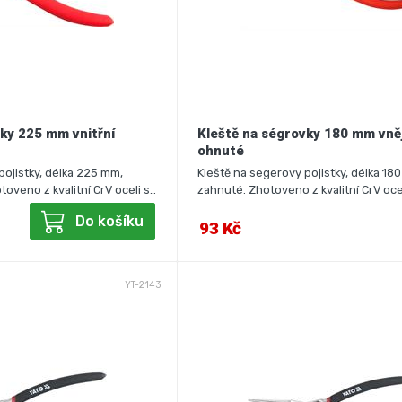
ky 225 mm vnitřní
Kleště na ségrovky 180 mm vně
ohnuté
pojistky, délka 225 mm,
Kleště na segerovy pojistky, délka 180
toveno z kvalitní CrV oceli s…
zahnuté. Zhotoveno z kvalitní CrV oce
Do košíku
93 Kč
YT-2143