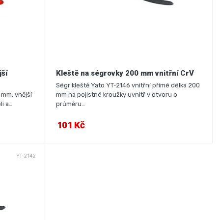
jší
Kleště na ségrovky 200 mm vnitřní CrV
Ségr kleště Yato YT-2146 vnitřní přímé délka 200
 mm, vnější
mm na pojistné kroužky uvnitř v otvoru o
li a…
průměru…
101 Kč
YT-2142