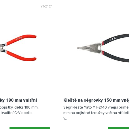
YT-2137
ky 180 mm vnitřní
Kleště na ségrovky 150 mm vně
pojistky, délka 180 mm,
Ségr kleště Yato YT-2140 vnější přímé
kvalitní CrV oceli a
mm na pojistné kroužky vně na hřídel
v…