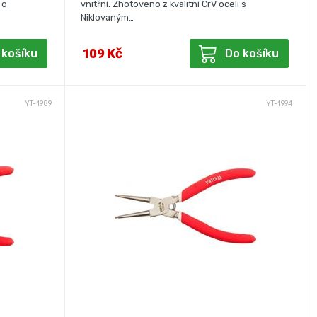
 o
vnitřní. Zhotoveno z kvalitní CrV oceli s
Niklovaným…
109 Kč
 košíku
Do košíku
YT-1989
YT-1994