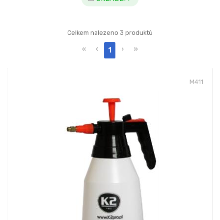
Celkem nalezeno 3 produktů
«
‹
›
»
1
M411