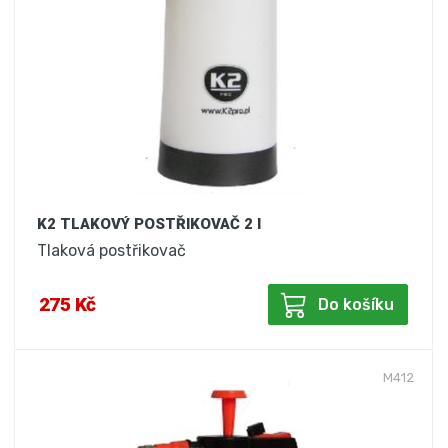
K2 TLAKOVÝ POSTŘIKOVAČ 2 l
Tlaková postřikovač
275 Kč
Do košíku
M412