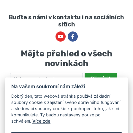
Buďte s námi v kontaktu i na sociálních
síťích
Mějte přehled o všech
novinkách
Email
Přihlásit
Na vašem soukromí nám záleží
Odesláním souhlasíte se zpracováním osobních údajů za účelem
nabízení a zpracování marketingových nabídek společností Marie
Dobrý den, tato webová stránka používá základní
soubory cookie k zajištění svého správného fungování
Haščáková, IČ: 48488861 se sídlem Bánov 697. Máte právo svůj
a sledovací soubory cookie k pochopení toho, jak s ní
souhlas odvolat. Více informací v
zásadách zpracování osobních
komunikujete. Ty budou nastaveny pouze po
údajů
.
schválení.
Více zde