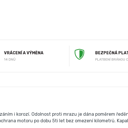
VRÁCENÍ A VÝMĚNA
BEZPEČNÁ PLA
14 DNŮ
PLATBENÍ BRÁNOU 
záním i korozí. Odolnost proti mrazu je dána poměrem ředění
á ochrana motoru po dobu 5ti let bez omezení kilometrů. Ka