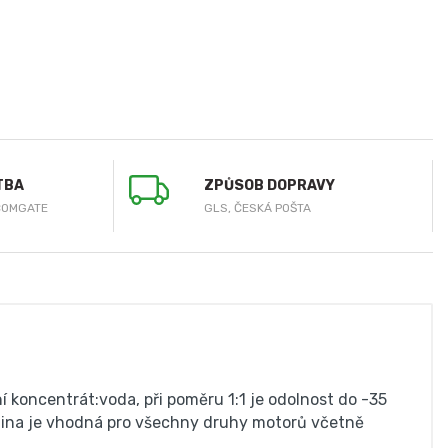
TBA
ZPŮSOB DOPRAVY
COMGATE
GLS, ČESKÁ POŠTA
 koncentrát:voda, při poměru 1:1 je odolnost do -35
palina je vhodná pro všechny druhy motorů včetně