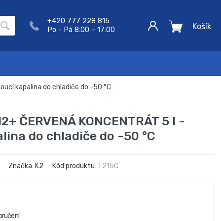
+420 777 228 815
Košík
Po - Pá 8:00 – 17:00
cí kapalina do chladiče do -50 °C
12+ ČERVENÁ KONCENTRÁT 5 l -
ina do chladiče do -50 °C
Značka: K2
Kód produktu:
T215C
oručení