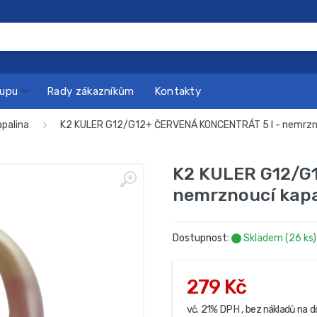
kupu
Rady zákazníkům
Kontakty
apalina
K2 KULER G12/G12+ ČERVENÁ KONCENTRÁT 5 l - nemrznou
K2 KULER G12/G
nemrznoucí kapal
Dostupnost:
Skladem (26 ks)
279 Kč
vč. 21% DPH , bez nákladů na d