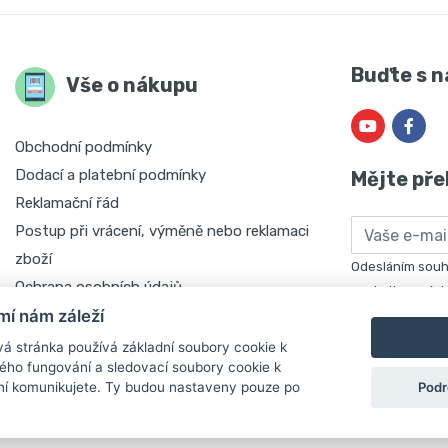
Buďte s n
Vše o nákupu
Obchodní podmínky
Dodací a platební podmínky
Mějte pře
Reklamační řád
Email
Postup při vrácení, výměně nebo reklamaci
zboží
Odesláním souhl
Ochrana osobních údajů
marketingových 
í nám záleží
697. Máte právo
údajů
.
á stránka používá základní soubory cookie k
ného fungování a sledovací soubory cookie k
Podr
 ní komunikujete. Ty budou nastaveny pouze po