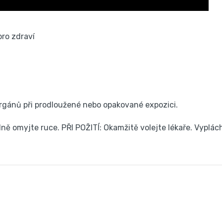
 orgánů při prodloužené nebo opakované expozici.
ě omyjte ruce. PŘI POŽITÍ: Okamžitě volejte lékaře. Vyplác