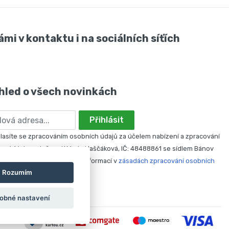
ámi v kontaktu i na sociálních síťích
hled o všech novinkách
Přihlásit
asíte se zpracováním osobních údajů za účelem nabízení a zpracování
nabídek společností Marie Haščáková, IČ: 48488861 se sídlem Bánov
 svůj souhlas odvolat. Více informací v
zásadách zpracování osobních
Rozumím
obné nastavení