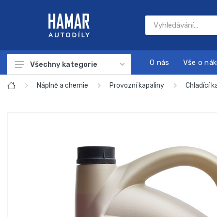
O nás
Vše o ná
Všechny kategorie
Autodíly
Náplně a chemie
Provozní kapaliny
Chladící k
Autokosmetika
Autonabíječky
Dárkové sady
Náplně a chemie
Nářadí
Sada na servis a údržbu motoru
Startovací zdroje