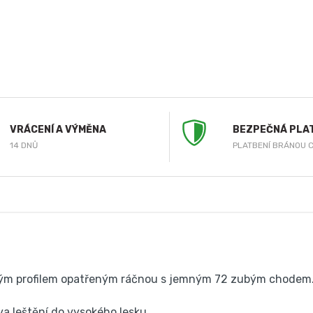
VRÁCENÍ A VÝMĚNA
BEZPEČNÁ PLA
14 DNŮ
PLATBENÍ BRÁNOU 
nným profilem opatřeným ráčnou s jemným 72 zubým chodem
ava leštění do vysokého lesku.