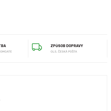
TBA
ZPŮSOB DOPRAVY
COMGATE
GLS, ČESKÁ POŠTA
.