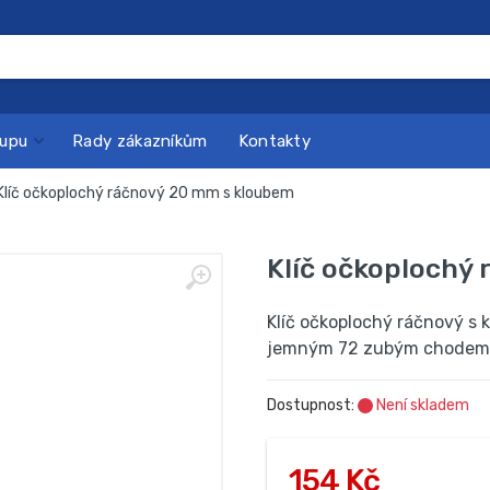
kupu
Rady zákazníkům
Kontakty
Klíč očkoplochý ráčnový 20 mm s kloubem
Klíč očkoplochý
Klíč očkoplochý ráčnový s
jemným 72 zubým chodem. Kl
Dostupnost:
Není skladem
154 Kč