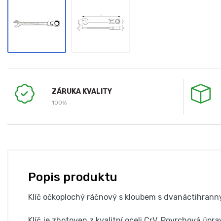
ZÁRUKA KVALITY
100%
Popis produktu
Klíč očkoplochý ráčnový s kloubem s dvanáctihra
Klíč je zhotoven z kvalitní oceli CrV. Povrchová úpr