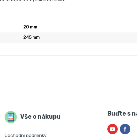
20 mm
245 mm
Buďte s n
Vše o nákupu
Obchodní podmínky