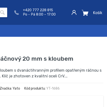
+420 777 228 815
Košík
Po - Pá 8:00 – 17:00
 ráčnový 20 mm s kloubem
 kloubem s dvanáctihranným profilem opatřeným ráčnou s
íč je zhotoven z kvalitní oceli CrV.…
Značka: Yato
Kód produktu:
YT-1686