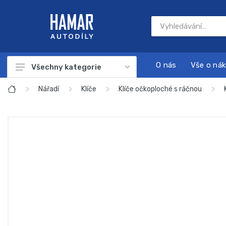
O nás
Vše o ná
Všechny kategorie
Autodíly
Nářadí
Klíče
Klíče očkoploché s ráčnou
Autokosmetika
Autonabíječky
Dárkové sady
Náplně a chemie
Nářadí
Sada na servis a údržbu motoru
Startovací zdroje