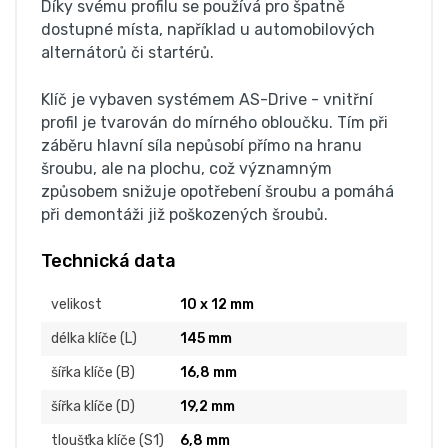
Díky svému profilu se používá pro špatně
dostupné místa, například u automobilových
alternátorů či startérů.
Klíč je vybaven systémem AS-Drive - vnitřní
profil je tvarován do mírného obloučku. Tím při
záběru hlavní síla nepůsobí přímo na hranu
šroubu, ale na plochu, což významným
způsobem snižuje opotřebení šroubu a pomáhá
při demontáži již poškozených šroubů.
Technická data
velikost
10 x 12 mm
délka klíče (L)
145 mm
šířka klíče (B)
16,8 mm
šířka klíče (D)
19,2 mm
tloušťka klíče (S1)
6,8 mm