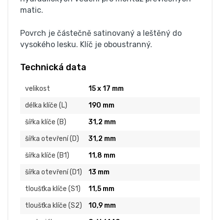
matic.
Povrch je částečně satinovaný a leštěný do
vysokého lesku. Klíč je oboustranný.
Technická data
velikost
15 x 17 mm
délka klíče (L)
190 mm
šířka klíče (B)
31,2 mm
šířka otevření (D)
31,2 mm
šířka klíče (B1)
11,8 mm
šířka otevření (D1)
13 mm
tloušťka klíče (S1)
11,5 mm
tloušťka klíče (S2)
10,9 mm