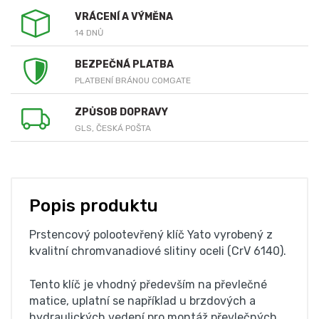
VRÁCENÍ A VÝMĚNA
14 DNŮ
BEZPEČNÁ PLATBA
PLATBENÍ BRÁNOU COMGATE
ZPŮSOB DOPRAVY
GLS, ČESKÁ POŠTA
Popis produktu
Prstencový polootevřený klíč Yato vyrobený z
kvalitní chromvanadiové slitiny oceli (CrV 6140).
Tento klíč je vhodný především na převlečné
matice, uplatní se například u brzdových a
hydraulických vedení pro montáž převlečných