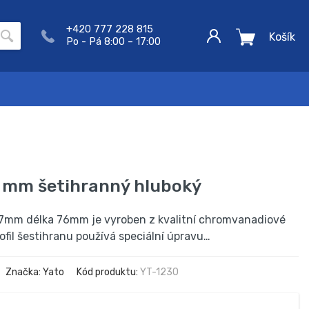
+420 777 228 815
Košík
Po - Pá 8:00 – 17:00
7 mm šetihranný hluboký
 17mm délka 76mm je vyroben z kvalitní chromvanadiové
rofil šestihranu používá speciální úpravu…
Značka: Yato
Kód produktu:
YT-1230