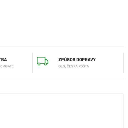
TBA
ZPŮSOB DOPRAVY
COMGATE
GLS, ČESKÁ POŠTA