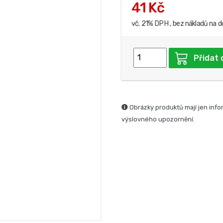
41 Kč
vč. 21% DPH , bez nákladů na d
Přidat 
Obrázky produktů mají jen info
výslovného upozornění.