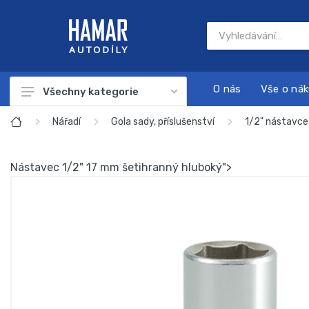
O nás
Vše o ná
Všechny kategorie
Autodíly
Nářadí
Gola sady, příslušenství
1/2" nástavce
Autokosmetika
Nástavec 1/2" 17 mm šetihranný hluboký">
Autonabíječky
Dárkové sady
Náplně a chemie
Nářadí
Sada na servis a údržbu motoru
Startovací zdroje