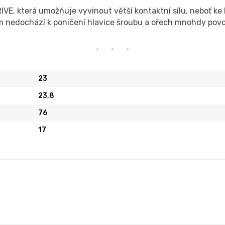
DRIVE, která umožňuje vyvinout větší kontaktní sílu, neboť
ím nedochází k poničení hlavice šroubu a ořech mnohdy povolí
23
23,8
76
17