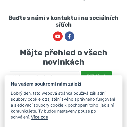
Buďte s námi v kontaktu i na sociálních
síťích
Mějte přehled o všech
novinkách
Email
Přihlásit
Na vašem soukromí nám záleží
Odesláním souhlasíte se zpracováním osobních údajů za účelem
nabízení a zpracování marketingových nabídek společností Marie
Dobrý den, tato webová stránka používá základní
soubory cookie k zajištění svého správného fungování
Haščáková, IČ: 48488861 se sídlem Bánov 697. Máte právo svůj
a sledovací soubory cookie k pochopení toho, jak s ní
souhlas odvolat. Více informací v
zásadách zpracování osobních
komunikujete. Ty budou nastaveny pouze po
údajů
.
schválení.
Více zde