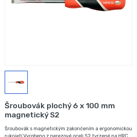
Šroubovák plochý 6 x 100 mm
magnetický S2
Šroubovák s magnetickým zakončením a ergonomickou
rukojetí.Vyrobeno z nerezové oceli S2 tvrzené na HRC