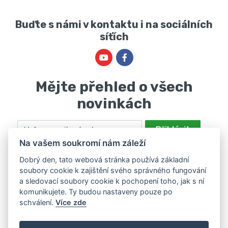
Buďte s námi v kontaktu i na sociálních
síťích
Mějte přehled o všech
novinkách
Email
Přihlásit
Na vašem soukromí nám záleží
Odesláním souhlasíte se zpracováním osobních údajů za účelem
nabízení a zpracování marketingových nabídek společností Marie
Dobrý den, tato webová stránka používá základní
soubory cookie k zajištění svého správného fungování
Haščáková, IČ: 48488861 se sídlem Bánov 697. Máte právo svůj
a sledovací soubory cookie k pochopení toho, jak s ní
souhlas odvolat. Více informací v
zásadách zpracování osobních
komunikujete. Ty budou nastaveny pouze po
údajů
.
schválení.
Více zde