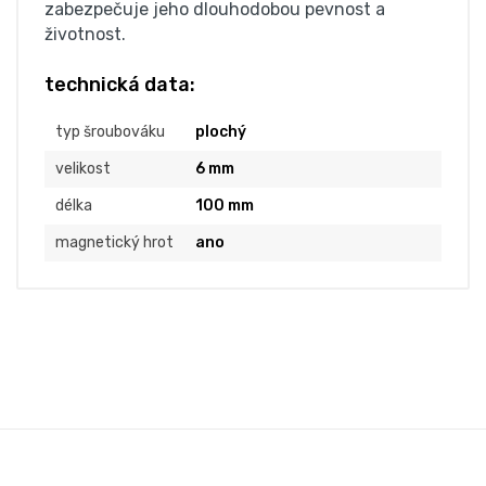
zabezpečuje jeho dlouhodobou pevnost a
životnost.
technická data:
typ šroubováku
plochý
velikost
6 mm
délka
100 mm
magnetický hrot
ano